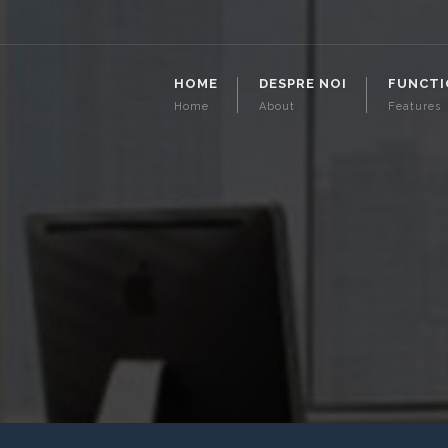
HOME
DESPRE NOI
FUNCTI
Home
About
Features