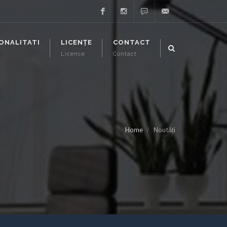
Facebook
Instagram
Whatsapp
support@executor-
ONALITATI
LICENȚE
CONTACT
Licence
Contact
it.ro
Home
Noutăți