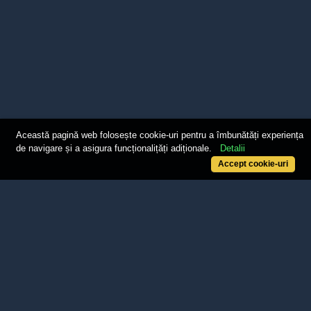
Această pagină web folosește cookie-uri pentru a îmbunătăți experiența
de navigare și a asigura funcționalițăți adiționale.
Detalii
Accept cookie-uri
DETALII DE CONTACT
Adresa:
Bucuresti, Bd. Iuliu Maniu, nr. 7, Corp I, et. 2, Sector 6