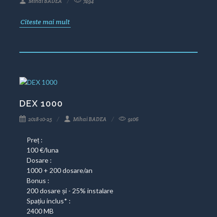
Mihai BADEA
7494
Citeste mai mult
DEX 1000
2018-10-25
Mihai BADEA
9106
Preț :
100 €/luna
Dosare :
1000 + 200 dosare/an
Bonus :
200 dosare și - 25% instalare
Spațiu inclus* :
2400 MB