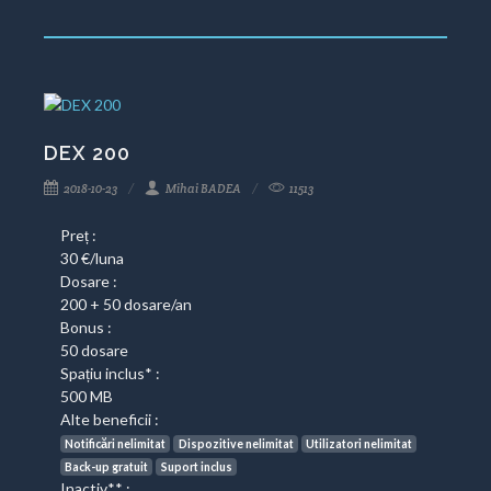
DEX 200
2018-10-23
Mihai BADEA
11513
Preț :
30 €/luna
Dosare :
200 + 50 dosare/an
Bonus :
50 dosare
Spațiu inclus* :
500 MB
Alte beneficii :
Notificări nelimitat
Dispozitive nelimitat
Utilizatori nelimitat
Back-up gratuit
Suport inclus
Inactiv** :