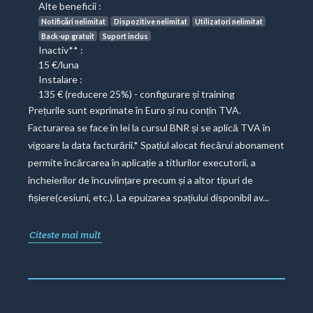
Alte beneficii :
Notificări nelimitat
Dispozitive nelimitat
Utilizatori nelimitat
Back-up gratuit
Suport inclus
Inactiv** :
15 €/luna
Instalare :
135 € (reducere 25%) - configurare și training
Prețurile sunt exprimate în Euro și nu conțin TVA.
Facturarea se face în lei la cursul BNR și se aplică TVA în
vigoare la data facturării.* Spațiul alocat fiecărui abonament
permite încărcarea în aplicație a titlurilor executorii, a
încheierilor de încuviințare precum și a altor tipuri de
fișiere(cesiuni, etc.). La epuizarea spațiului disponibil av...
Citeste mai mult