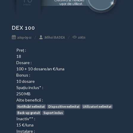
DEX 100
2019-09-11
Mihai BADEA
10671
Preț :
18
Dosare :
100 + 10 dosare/an €/luna
Bonus :
10 dosare
Spațiu inclus* :
250 MB
Alte beneficii :
Notificări nelimitat
Dispozitive nelimitat
Utilizatori nelimitat
Back-up gratuit
Suport inclus
Inactiv** :
15 €/luna
Instalare :