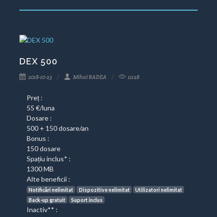
DEX 500
2018-10-23
Mihai BADEA
11128
Preț :
55 €/luna
Dosare :
500 + 150 dosare/an
Bonus :
150 dosare
Spațiu inclus* :
1300 MB
Alte beneficii :
Notificări nelimitat
Dispozitive nelimitat
Utilizatori nelimitat
Back-up gratuit
Suport inclus
Inactiv** :