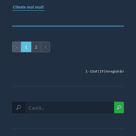
Citeste mai mult
‹
1
2
›
1 - 10 of ( 19 ) înregistrări