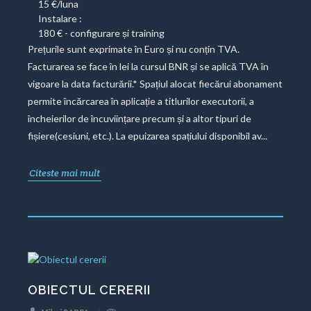
15 €/luna
Instalare :
180 € - configurare și training
Prețurile sunt exprimate în Euro și nu conțin TVA.
Facturarea se face în lei la cursul BNR și se aplică TVA în
vigoare la data facturării.* Spațiul alocat fiecărui abonament
permite încărcarea în aplicație a titlurilor executorii, a
încheierilor de încuviințare precum și a altor tipuri de
fișiere(cesiuni, etc.). La epuizarea spațiului disponibil av...
Citeste mai mult
OBIECTUL CERERII