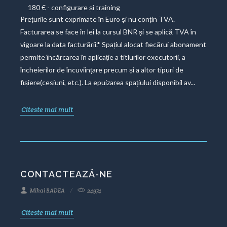
180 € - configurare și training
Prețurile sunt exprimate în Euro și nu conțin TVA.
Facturarea se face în lei la cursul BNR și se aplică TVA în
vigoare la data facturării.* Spațiul alocat fiecărui abonament
permite încărcarea în aplicație a titlurilor executorii, a
încheierilor de încuviințare precum și a altor tipuri de
fișiere(cesiuni, etc.). La epuizarea spațiului disponibil av...
Citeste mai mult
CONTACTEAZĂ-NE
Mihai BADEA
24974
Citeste mai mult