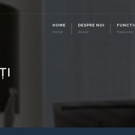
HOME
DESPRE NOI
FUNCTI
Home
About
Features
ȚI