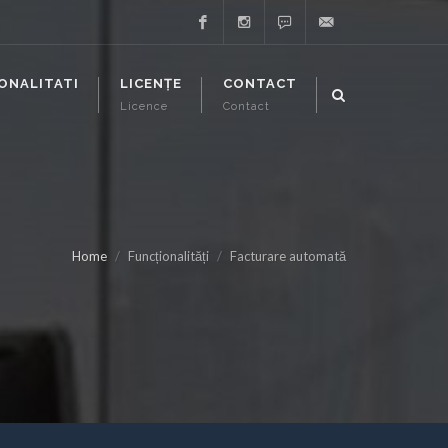
Facebook
Instagram
Whatsapp
support@executor-
ONALITATI
LICENȚE
CONTACT
Licence
Contact
it.ro
Home
Funcționalități
Facturare automată