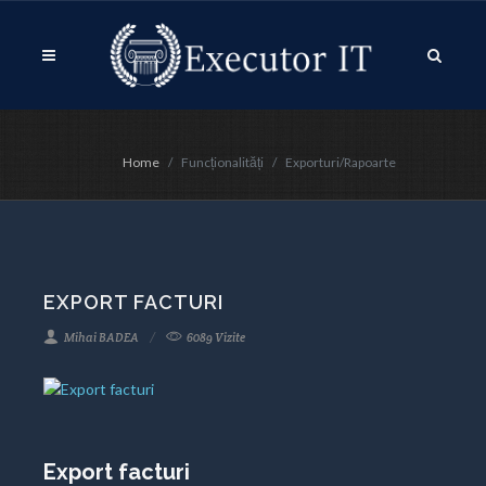
Home
Funcționalități
Exporturi/Rapoarte
EXPORT FACTURI
Mihai BADEA
6089 Vizite
Export facturi