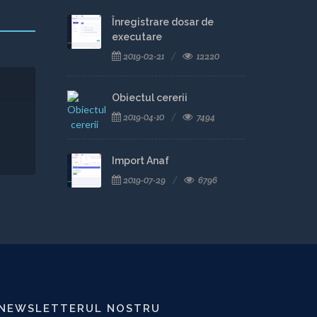
Înregistrare dosar de
executare
2019-02-21
12220
Obiectul cererii
2019-04-10
7494
Import Anaf
2019-07-29
6796
NEWSLETTERUL NOSTRU