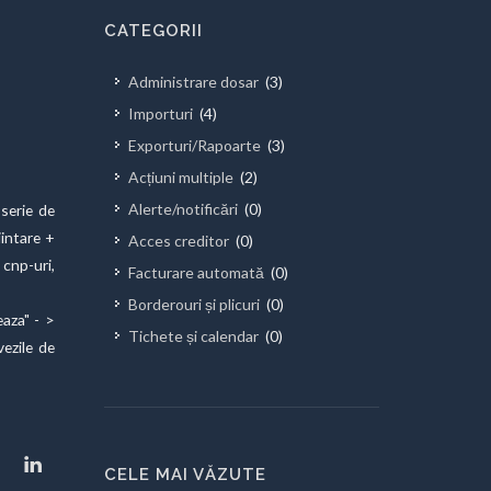
CATEGORII
Administrare dosar
(3)
Importuri
(4)
Exporturi/Rapoarte
(3)
Acțiuni multiple
(2)
Alerte/notificări
(0)
serie de
iintare +
Acces creditor
(0)
 cnp-uri,
Facturare automată
(0)
Borderouri și plicuri
(0)
aza" - >
Tichete și calendar
(0)
vezile de
CELE MAI VĂZUTE