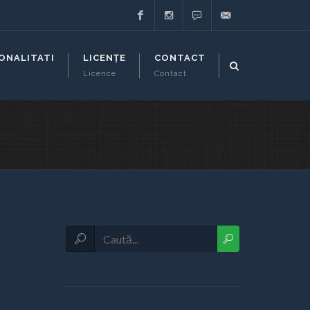
Facebook
Instagram
Whatsapp
support@executor-
ONALITATI
LICENȚE
CONTACT
Licence
Contact
it.ro