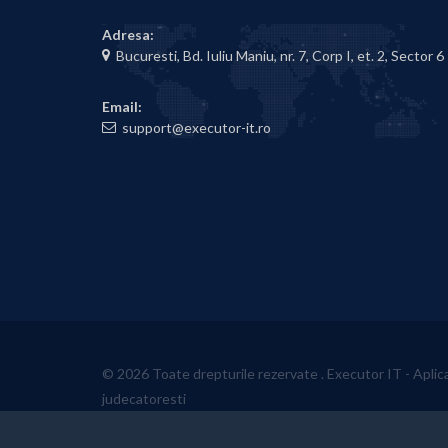
Adresa:
Bucuresti, Bd. Iuliu Maniu, nr. 7, Corp I, et. 2, Sector 6
Email:
support@executor-it.ro
© 2026 Toate drepturile rezervate .
Executor IT - Aplic
judecatoresti