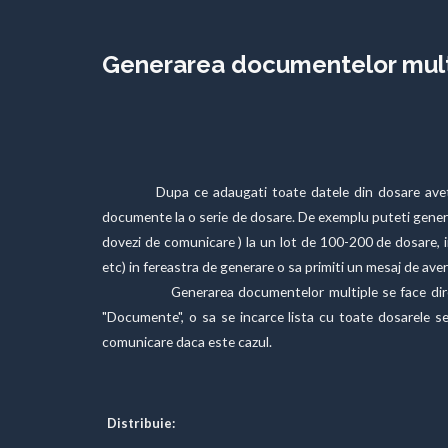
Generarea documentelor mult
Dupa ce adaugati toate datele din dosare aveti posi
documente la o serie de dosare. De exemplu puteti genera 
dovezi de comunicare ) la un lot de 100-200 de dosare, i
etc) in fereastra de generare o sa primiti un mesaj de av
Generarea documentelor multiple se face direct din 
"Documente", o sa se incarce lista cu toate dosarele sel
comunicare daca este cazul.
Distribuie: