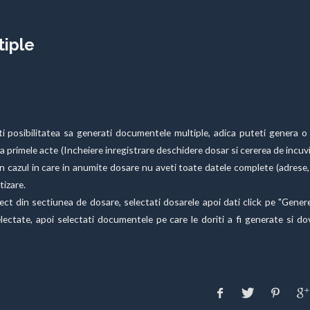
iple
bilitatea sa generati documentele multiple, adica puteti genera o 
primele acte (Incheiere inregistrare deschidere dosar si cererea de incuv
n cazul in care in anumite dosare nu aveti toate datele complete (adrese,
ertizare.
sectiunea de dosare, selectati dosarele apoi dati click pe "Genere
ectate, apoi selectati documentele pe care le doriti a fi generate si do